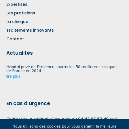
Expertises
Les praticiens
La clinique
Traitements innovants
Contact
Actualités
Hôpital privé de Provence : parmi les 50 meilleures cliniques
de France en 2024
lire plus
En cas d’urgence
Contactez le cabinet d’urologie au
04.42.96.53.40
soit
via les urgences de l’Hôpital Privé de Provence au
Nous utilisons des cookies pour vous garantir la meilleure