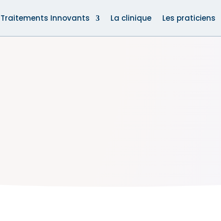
Traitements Innovants
La clinique
Les praticiens
Les expertises
 les pathologies traitées par l’équipe de PROVENC